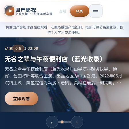
国产影视
注册
登录
免费点播 · 热播正版高清
免费国产影视作品在线观看——
免费国产影视作品在线观看
：汇聚热播国产电视剧、电影与综艺高清资源，仅
供个人学习交流使用。
电视剧
9.4
2:32:50
最后一个平行情书·剧场版
最后一个平行情书·剧场版由导演朴赞郁执导，河正宇、章子
怡等联合主演，出品地区为韩国，2019年06月院线上映；类型
定位为电视剧·冒险，旅途改变人物命运。适合检索「韩国冒
险」「2019高分电视剧」等相关关键词。
立即观看
‹
›