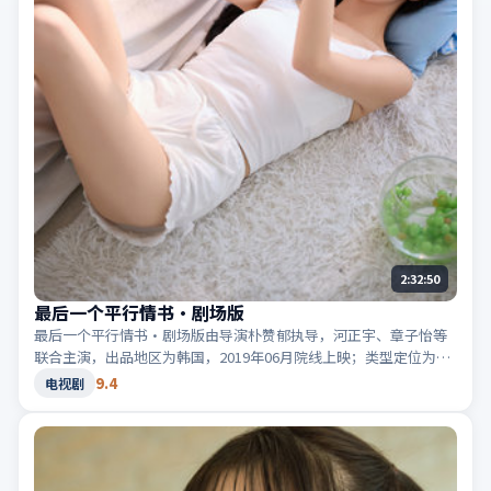
2:32:50
最后一个平行情书·剧场版
最后一个平行情书·剧场版由导演朴赞郁执导，河正宇、章子怡等
联合主演，出品地区为韩国，2019年06月院线上映；类型定位为电
视剧·冒险，旅途改变人物命运。适合检索「韩国冒险」「2019高
9.4
电视剧
分电视剧」等相关关键词。