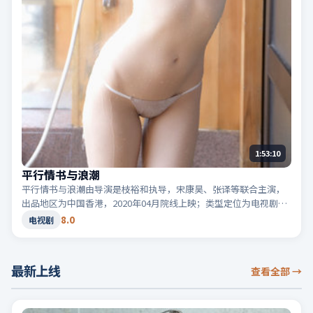
1:53:10
平行情书与浪潮
平行情书与浪潮由导演是枝裕和执导，宋康昊、张译等联合主演，
出品地区为中国香港，2020年04月院线上映；类型定位为电视剧·
爱情，关于错过与重逢。适合检索「中国香港爱情」「2020高分电
8.0
电视剧
视剧」等相关关键词。
最新上线
查看全部
→