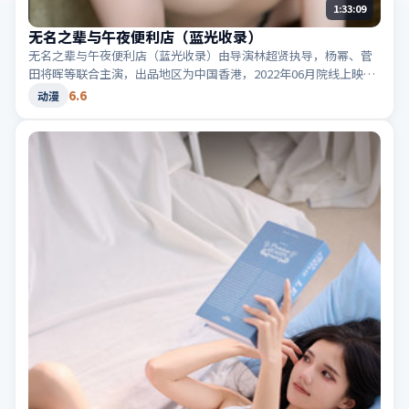
1:33:09
无名之辈与午夜便利店（蓝光收录）
无名之辈与午夜便利店（蓝光收录）由导演林超贤执导，杨幂、菅
田将晖等联合主演，出品地区为中国香港，2022年06月院线上映；
类型定位为动漫·悬疑，真相在最后一刻揭晓。适合检索「中国香
6.6
动漫
港悬疑」「2022高分动漫」等相关关键词。