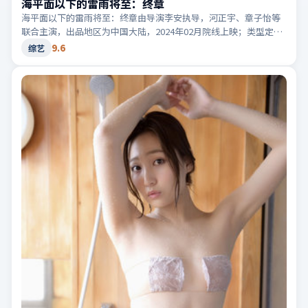
海平面以下的雷雨将至：终章
海平面以下的雷雨将至：终章由导演李安执导，河正宇、章子怡等
联合主演，出品地区为中国大陆，2024年02月院线上映；类型定位
为综艺·喜剧，轻快节奏与生活化笑点。适合检索「中国大陆喜
9.6
综艺
剧」「2024高分综艺」等相关关键词。