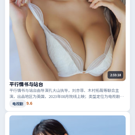
2:33:18
平行情书与站台
平行情书与站台由导演孔大山执导，刘亦菲、木村拓哉等联合主
演，出品地区为英国，2023年08月院线上映；类型定位为电视剧·
悬疑，真相在最后一刻揭晓。适合检索「英国悬疑」「2023高分电
9.6
电视剧
视剧」等相关关键词。