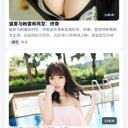
1:43:47
盛夏与她雷雨将至：终章
盛夏与她雷雨将至：终章由导演奉俊昊执导，杨幂、菅田将晖等联
合主演，出品地区为日本，2025年12月院线上映；类型定位为综艺
·动作，街头追逐与爆破场面交错。适合检索「日本动作」「2025
6.4
综艺
高分综艺」等相关关键词。
2:36:35