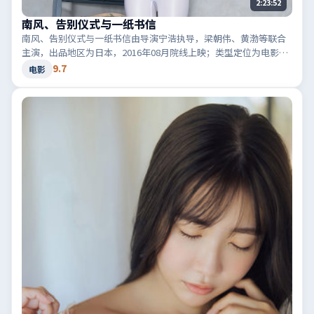
2:23:52
南风、告别仪式与一纸书信
南风、告别仪式与一纸书信由导演宁浩执导，梁朝伟、黄渤等联合
主演，出品地区为日本，2016年08月院线上映；类型定位为电影·
犯罪，黑白两道博弈。适合检索「日本犯罪」「2016高分电影」等
9.7
电影
相关关键词。