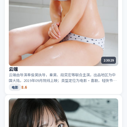
2:30:29
云端
云端由导演奉俊昊执导，秦昊、段奕宏等联合主演，出品地区为中
国大陆，2019年09月院线上映；类型定位为电影·喜剧，轻快节奏
与生活化笑点。适合检索「中国大陆喜剧」「2019高分电影」等相
8.6
电影
关关键词。