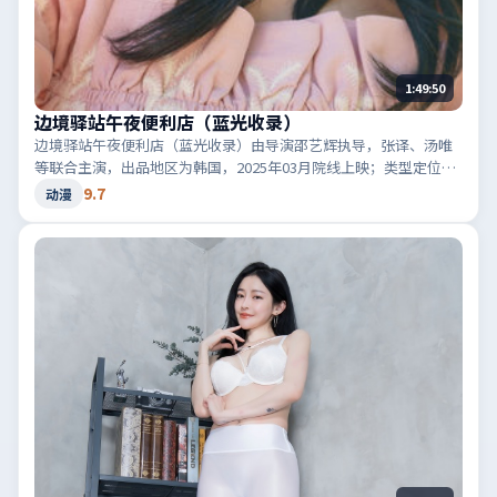
1:49:50
边境驿站午夜便利店（蓝光收录）
边境驿站午夜便利店（蓝光收录）由导演邵艺辉执导，张译、汤唯
等联合主演，出品地区为韩国，2025年03月院线上映；类型定位为
动漫·惊悚，音效与剪辑节奏凌厉。适合检索「韩国惊悚」「2025
9.7
动漫
高分动漫」等相关关键词。