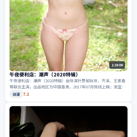
1:28:09
午夜便利店：潮声（2020特辑）
午夜便利店：潮声（2020特辑）由导演朴赞郁执导，齐溪、王景春
等联合主演，出品地区为中国香港，2017年07月院线上映；类型定
位为动漫·惊悚，音效与剪辑节奏凌厉。适合检索「中国香港惊
7.2
动漫
悚」「2017高分动漫」等相关关键词。