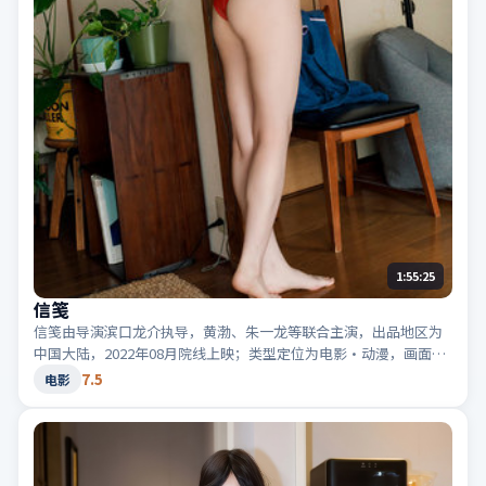
1:55:25
信笺
信笺由导演滨口龙介执导，黄渤、朱一龙等联合主演，出品地区为
中国大陆，2022年08月院线上映；类型定位为电影·动漫，画面色
彩鲜明。适合检索「中国大陆动漫」「2022高分电影」等相关关键
7.5
电影
词。