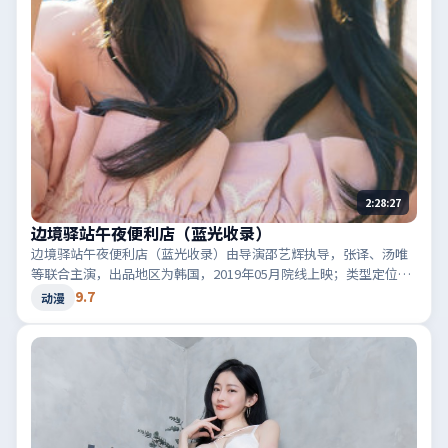
2:28:27
边境驿站午夜便利店（蓝光收录）
边境驿站午夜便利店（蓝光收录）由导演邵艺辉执导，张译、汤唯
等联合主演，出品地区为韩国，2019年05月院线上映；类型定位为
动漫·惊悚，音效与剪辑节奏凌厉。适合检索「韩国惊悚」「2019
9.7
动漫
高分动漫」等相关关键词。