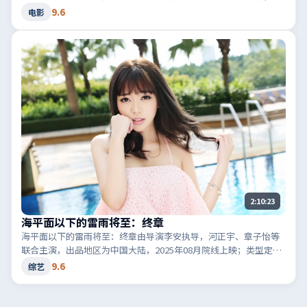
型定位为电影·喜剧，轻快节奏与生活化笑点。适合检索「日本喜
9.6
电影
剧」「2021高分电影」等相关关键词。
2:10:23
海平面以下的雷雨将至：终章
海平面以下的雷雨将至：终章由导演李安执导，河正宇、章子怡等
联合主演，出品地区为中国大陆，2025年08月院线上映；类型定位
为综艺·喜剧，轻快节奏与生活化笑点。适合检索「中国大陆喜
9.6
综艺
剧」「2025高分综艺」等相关关键词。