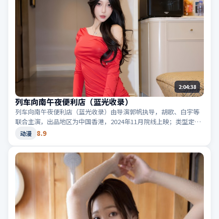
2:04:38
列车向南午夜便利店（蓝光收录）
列车向南午夜便利店（蓝光收录）由导演郭帆执导，胡歌、白宇等
联合主演，出品地区为中国香港，2024年11月院线上映；类型定位
为动漫·冒险，旅途改变人物命运。适合检索「中国香港冒险」
8.9
动漫
「2024高分动漫」等相关关键词。