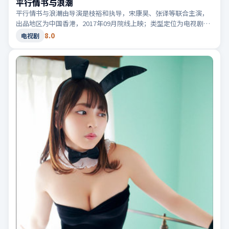
平行情书与浪潮
平行情书与浪潮由导演是枝裕和执导，宋康昊、张译等联合主演，
出品地区为中国香港，2017年09月院线上映；类型定位为电视剧·
爱情，关于错过与重逢。适合检索「中国香港爱情」「2017高分电
8.0
电视剧
视剧」等相关关键词。