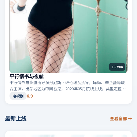
1:57:04
平行情书与夜航
平行情书与夜航由导演丹尼斯·维伦纽瓦执导，咏梅、辛芷蕾等联
合主演，出品地区为中国香港，2020年05月院线上映；类型定位为
电视剧·冒险，旅途改变人物命运。适合检索「中国香港冒险」
6.9
电视剧
「2020高分电视剧」等相关关键词。
最新上线
查看全部
→