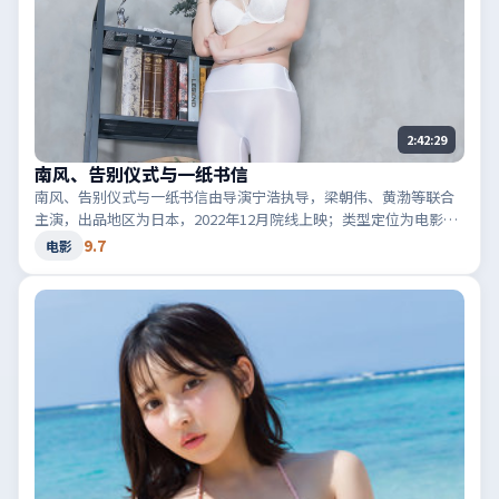
2:42:29
南风、告别仪式与一纸书信
南风、告别仪式与一纸书信由导演宁浩执导，梁朝伟、黄渤等联合
主演，出品地区为日本，2022年12月院线上映；类型定位为电影·
犯罪，黑白两道博弈。适合检索「日本犯罪」「2022高分电影」等
9.7
电影
相关关键词。