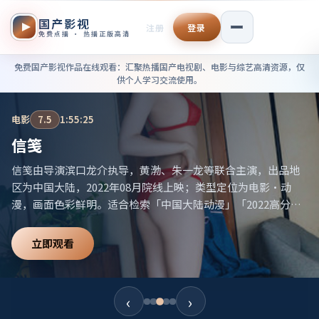
国产影视
注册
登录
免费点播 · 热播正版高清
免费国产影视作品在线观看——
免费国产影视作品在线观看
：汇聚热播国产电视剧、电影与综艺高清资源，仅
供个人学习交流使用。
电影
7.5
1:55:25
信笺
信笺由导演滨口龙介执导，黄渤、朱一龙等联合主演，出品地
区为中国大陆，2022年08月院线上映；类型定位为电影·动
漫，画面色彩鲜明。适合检索「中国大陆动漫」「2022高分电
影」等相关关键词。
立即观看
‹
›