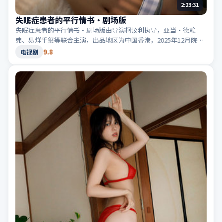
2:23:31
失眠症患者的平行情书·剧场版
失眠症患者的平行情书·剧场版由导演柯汶利执导，亚当·德赖
弗、易烊千玺等联合主演，出品地区为中国香港，2025年12月院线
上映；类型定位为电视剧·战争，群像刻画动人。适合检索「中国
9.8
电视剧
香港战争」「2025高分电视剧」等相关关键词。