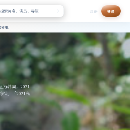
注册
登录
清正版点播，片单检索与榜单推
流使用。
为韩国，2021
悚」「2021高