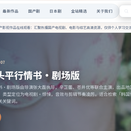
最新作品
国产剧
日本剧
全站精选
关于我们
热播国产电视剧、电影与综艺高
产影视作品在线观看
：汇聚热播国产电视剧、电影与综艺高清资源，仅供个人学习交
:07
头平行情书·剧场版
书·剧场版由导演张大磊执导，辛芷蕾、苍井优等联合主演，出品地区
映；类型定位为电视剧·惊悚，音效与剪辑节奏凌厉。适合检索「韩国惊
关关键词。