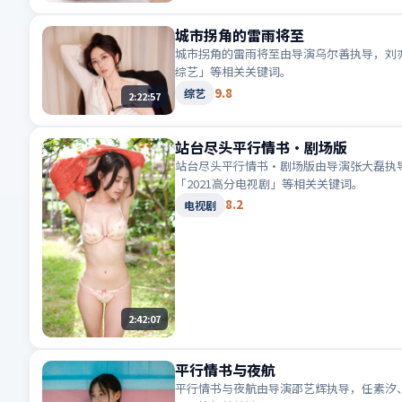
城市拐角的雷雨将至
城市拐角的雷雨将至由导演乌尔善执导，刘亦
综艺」等相关关键词。
9.8
综艺
2:22:57
站台尽头平行情书·剧场版
站台尽头平行情书·剧场版由导演张大磊执导
「2021高分电视剧」等相关关键词。
8.2
电视剧
2:42:07
平行情书与夜航
平行情书与夜航由导演邵艺辉执导，任素汐、