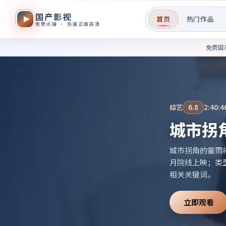
国产影视
首页
热门作品
免费点播 · 热播正版高清
免费国产影视作品在线观看——
免费国
动漫
9.7
2:37:2
边境驿
边境驿站午夜便
2019年08月
高分动漫」等相
立即观看