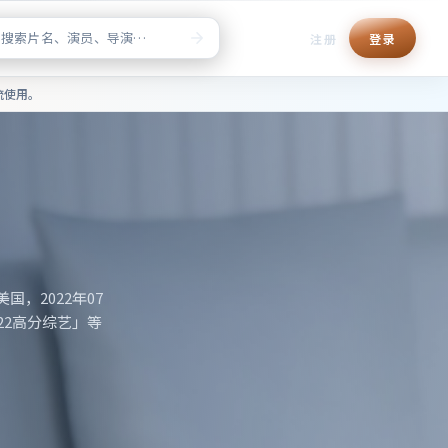
注册
登录
清正版点播，片单检索与榜单推
流使用。
地区为韩国，
惊悚」「2019