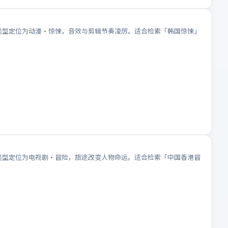
；类型定位为动漫·惊悚，音效与剪辑节奏凌厉。适合检索「韩国惊悚」
；类型定位为电视剧·冒险，旅途改变人物命运。适合检索「中国香港冒