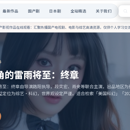
最新作品
国产剧
日本剧
全站精选
关于我们
热播国产电视剧、电影与综艺高
产影视作品在线观看
：汇聚热播国产电视剧、电影与综艺高清资源，仅供个人学习交
7
站午夜便利店（蓝光收录）
利店（蓝光收录）由导演邵艺辉执导，张译、汤唯等联合主演，出品
院线上映；类型定位为动漫·惊悚，音效与剪辑节奏凌厉。适合检索「韩国
关关键词。