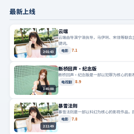
最新上线
云端
云端由导演宁浩执导，马伊琍、宋佳等联合主
键词。
7.1
电影
2:01:43
断桥回声·纪念版
断桥回声·纪念版是一部以犯罪为核心的影
8.9
电视剧
1:45:00
暴雪法则
暴雪法则是一部以科幻为核心的影视作品，
7.8
电影
2:11:49