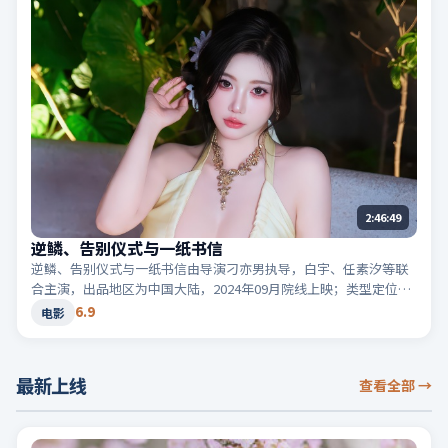
2:46:49
逆鳞、告别仪式与一纸书信
逆鳞、告别仪式与一纸书信由导演刁亦男执导，白宇、任素汐等联
合主演，出品地区为中国大陆，2024年09月院线上映；类型定位为
电影·动作，街头追逐与爆破场面交错。适合检索「中国大陆动
6.9
电影
作」「2024高分电影」等相关关键词。
最新上线
查看全部
→