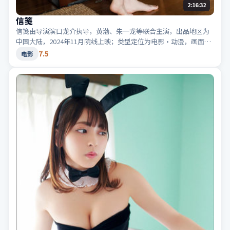
2:16:32
信笺
信笺由导演滨口龙介执导，黄渤、朱一龙等联合主演，出品地区为
中国大陆，2024年11月院线上映；类型定位为电影·动漫，画面色
彩鲜明。适合检索「中国大陆动漫」「2024高分电影」等相关关键
7.5
电影
词。