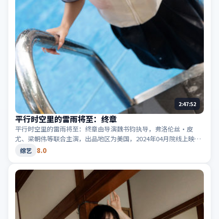
2:47:52
平行时空里的雷雨将至：终章
平行时空里的雷雨将至：终章由导演魏书钧执导，弗洛伦丝·皮
尤、梁朝伟等联合主演，出品地区为美国，2024年04月院线上映；
类型定位为综艺·动漫，画面色彩鲜明。适合检索「美国动漫」
8.0
综艺
「2024高分综艺」等相关关键词。