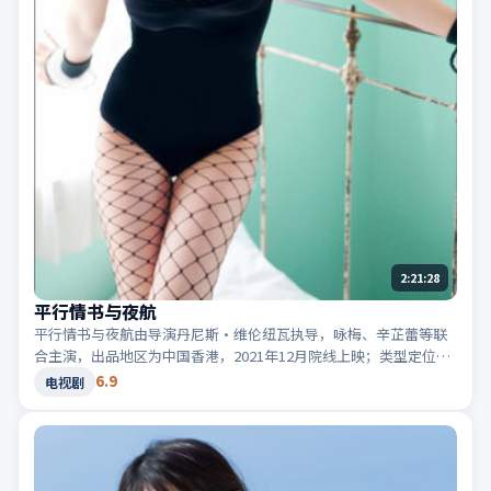
2:21:28
平行情书与夜航
平行情书与夜航由导演丹尼斯·维伦纽瓦执导，咏梅、辛芷蕾等联
合主演，出品地区为中国香港，2021年12月院线上映；类型定位为
电视剧·冒险，旅途改变人物命运。适合检索「中国香港冒险」
6.9
电视剧
「2021高分电视剧」等相关关键词。