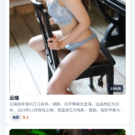
2:54:05
云端
云端由导演刘江江执导，胡歌、白宇等联合主演，出品地区为日
本，2016年11月院线上映；类型定位为电影·喜剧，轻快节奏与生
活化笑点。适合检索「日本喜剧」「2016高分电影」等相关关键
9.1
电影
词。