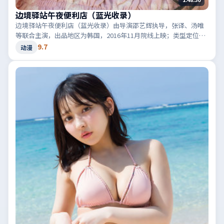
边境驿站午夜便利店（蓝光收录）
边境驿站午夜便利店（蓝光收录）由导演邵艺辉执导，张译、汤唯
等联合主演，出品地区为韩国，2016年11月院线上映；类型定位为
动漫·惊悚，音效与剪辑节奏凌厉。适合检索「韩国惊悚」「2016
9.7
动漫
高分动漫」等相关关键词。