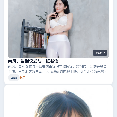
2:43:52
南风、告别仪式与一纸书信
南风、告别仪式与一纸书信由导演宁浩执导，梁朝伟、黄渤等联合
主演，出品地区为日本，2016年01月院线上映；类型定位为电影·
犯罪，黑白两道博弈。适合检索「日本犯罪」「2016高分电影」等
9.7
电影
相关关键词。