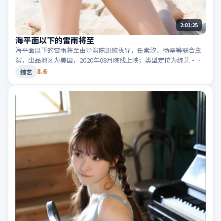
2:01:25
海平面以下的雷雨将至
海平面以下的雷雨将至由导演陈凯歌执导，任素汐、杨幂等联合主
演，出品地区为美国，2020年08月院线上映；类型定位为综艺·喜
剧，轻快节奏与生活化笑点。适合检索「美国喜剧」「2020高分综
8.6
综艺
艺」等相关关键词。