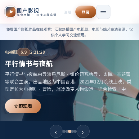
国产影视
注册
登录
免费点播 · 热播正版高清
免费国产影视作品在线观看——
免费国产影视作品在线观看
：汇聚热播国产电视剧、电影与综艺高清资源，仅
供个人学习交流使用。
电视剧
6.9
2:21:28
平行情书与夜航
平行情书与夜航由导演丹尼斯·维伦纽瓦执导，咏梅、辛芷蕾
等联合主演，出品地区为中国香港，2021年12月院线上映；类
型定位为电视剧·冒险，旅途改变人物命运。适合检索「中国
香港冒险」「2021高分电视剧」等相关关键词。
立即观看
‹
›