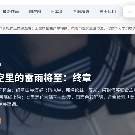
最新作品
国产剧
日本剧
全站精选
关于我们
热播国产电视剧、电影与综艺高
产影视作品在线观看
：汇聚热播国产电视剧、电影与综艺高清资源，仅供个人学习交
4
空里的雷雨将至：终章
雨将至：终章由导演魏书钧执导，弗洛伦丝·皮尤、梁朝伟等联合主
11月院线上映；类型定位为综艺·动漫，画面色彩鲜明。适合检索「美国
关关键词。