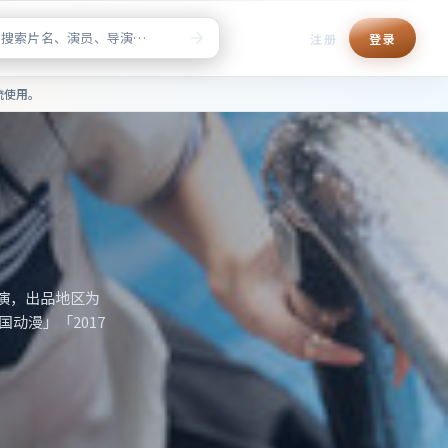
注册
登录
清正版点播，片单检索与榜单推
流使用。
演，出品地区为
动漫」「2017