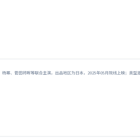
杨幂、菅田将晖等联合主演，出品地区为日本，2025年05月院线上映；类