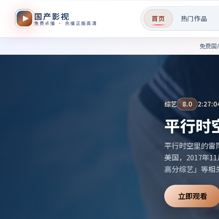
国产影视
首页
热门作品
免费点播 · 热播正版高清
免费国产影视作品在线观看——
免费国
综艺
8.0
2:27:0
平行时
平行时空里的雷
美国，2017年
高分综艺」等相
立即观看