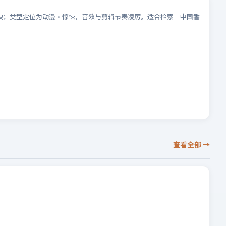
线上映；类型定位为动漫·惊悚，音效与剪辑节奏凌厉。适合检索「中国香
查看全部
→