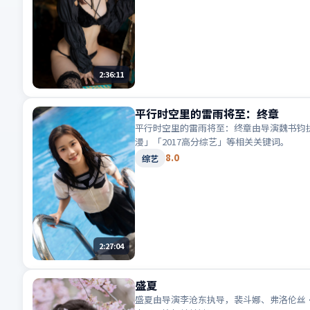
2:36:11
平行时空里的雷雨将至：终章
平行时空里的雷雨将至：终章由导演魏书钧执
漫」「2017高分综艺」等相关关键词。
8.0
综艺
2:27:04
盛夏
盛夏由导演李沧东执导，裴斗娜、弗洛伦丝·